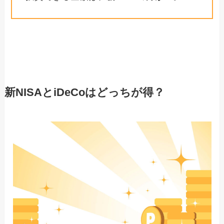
新NISAとiDeCoは
どっちが得？