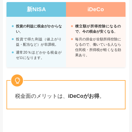
新NISA
iDeCo
投資の利益に税金がかからな
積立額が所得控除になるの
い
。
で、今の税金が安くなる
。
投資で得た利益（値上がり
毎月の掛金が全額所得控除に
益・配当など）が非課税。
なるので、働いている人なら
住民税・所得税が軽くなる効
通常20％ほどかかる税金が
果あり。
ゼロになります。
税金面のメリットは、
iDeCoがお得
。