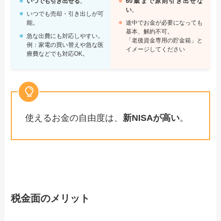
いつでも引き出せる
。
60歳まで原則引き出せな
い
。
いつでも売却・引き出しが可
能。
途中でお金が必要になっても
基本、解約不可。
急な出費にも対応しやすい。
「老後資金専用の貯金箱」と
例：家電の買い替えや急な医
イメージしてください
療費などでも対応OK。
使えるお金の自由度は、
新NISAが高い
。
税金面のメリット